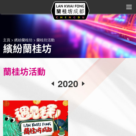
關於蘭桂坊
主頁
>
繽紛蘭桂坊
> 蘭桂坊活動
繽紛蘭桂坊
商家大全
商業規劃
蘭桂坊活動
繽紛蘭桂坊
2020
品牌合作
藝術與娛樂
區域位置
聯繫我們