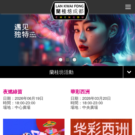
關於蘭桂坊
商家大全
商業規劃
蘭桂坊活動
繽紛蘭桂坊
品牌合作
夜燃綠茵
華彩西洲
日期：2026年06月19日
日期：2026年03月20日
藝術與娛樂
時間：18:00-23:00
時間：18:00-23:00
場地：中心廣場
場地：中央廣場
區域位置
聯繫我們