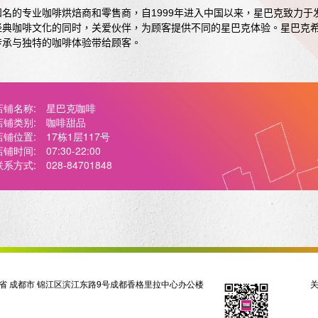
知名的专业咖啡烘焙商和零售商，自
1999
年进入中国以来，星巴克致力于
经典咖啡文化的同时，关爱伙伴，为顾客提供不同的星巴克体验。星巴克
传承与独特的咖啡体验带给顾客。
店铺名称:
星巴克咖啡
店铺类别:
咖啡甜品
店铺位置:
17栋1层117号
店铺时间:
07:30-22:00
联系方式:
028-84701848
省 成都市 锦江区滨江东路9号成都香格里拉中心办公楼