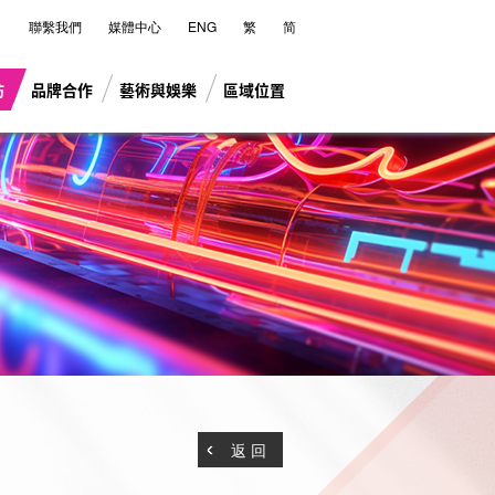
聯繫我們
媒體中心
ENG
繁
简
坊
品牌合作
藝術與娛樂
區域位置
返 回