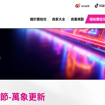
關於蘭桂坊
商家大全
商業規劃
繽紛蘭桂
新
節-萬象更新