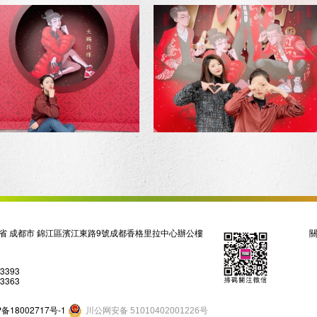
省 成都市 錦江區濱江東路9號成都香格里拉中心辦公樓
03393
03363
P备18002717号-1
川公网安备 51010402001226号