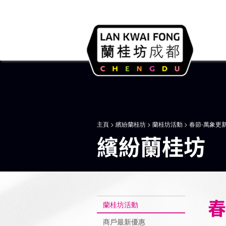
主頁
>
繽紛蘭桂坊
>
蘭桂坊活動
> 春節-萬象更
繽紛蘭桂坊
春
蘭桂坊活動
商戶最新優惠