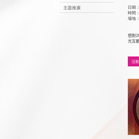
日期：
主題推廣
時間：1
場地
想對
2
光互
活