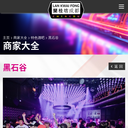
关于兰桂坊
主页
>
商家大全
>
特色酒吧
> 黑石谷
商家大全
商家大全
商业规划
黑石谷
返 回
缤纷兰桂坊
品牌合作
艺术与娱乐
区域位置
联系我们