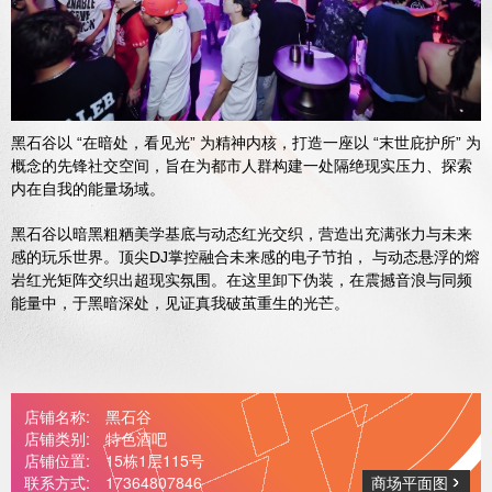
媒体中心
黑石谷以 “在暗处，看见光” 为精神内核，打造一座以 “末世庇护所” 为
概念的先锋社交空间，旨在为都市人群构建一处隔绝现实压力、探索
内在自我的能量场域。
黑石谷以暗黑粗粞美学基底与动态红光交织，营造出充满张力与未来
感的玩乐世界。顶尖
DJ
掌控融合未来感的电子节拍， 与动态悬浮的熔
岩红光矩阵交织出超现实氛围。在这里卸下伪装，在震撼音浪与同频
能量中，于黑暗深处，见证真我破茧重生的光芒。
店铺名称:
黑石谷
店铺类别:
特色酒吧
店铺位置:
15栋1层115号
联系方式:
17364807846
商场平面图