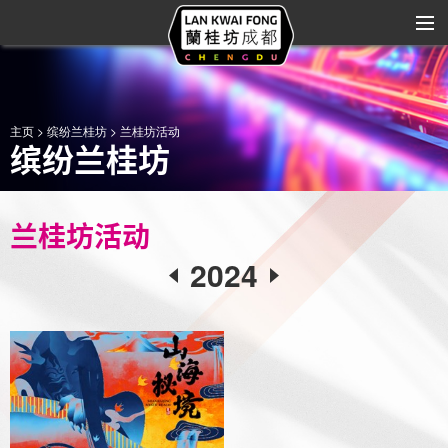
关于兰桂坊
主页
>
缤纷兰桂坊
> 兰桂坊活动
缤纷兰桂坊
商家大全
商业规划
兰桂坊活动
缤纷兰桂坊
2024
品牌合作
艺术与娱乐
区域位置
联系我们