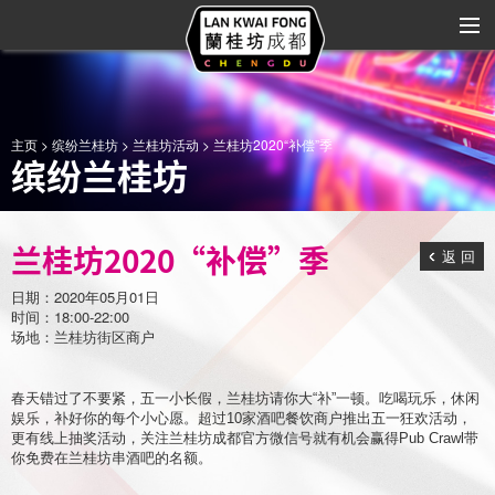
关于兰桂坊
主页
>
缤纷兰桂坊
>
兰桂坊活动
> 兰桂坊2020“补偿”季
缤纷兰桂坊
商家大全
商业规划
兰桂坊2020“补偿”季
返 回
缤纷兰桂坊
日期：2020年05月01日
品牌合作
时间：18:00-22:00
场地：兰桂坊街区商户
艺术与娱乐
春天错过了不要紧，五一小长假，兰桂坊请你大
“
补
”
一顿。吃喝玩乐，休闲
区域位置
娱乐，补好你的每个小心愿。超过
10
家酒吧餐饮商户推出五一狂欢活动，
更有线上抽奖活动，关注兰桂坊成都官方微信号就有机会赢得
Pub Crawl
带
你免费在兰桂坊串酒吧的名额。
联系我们